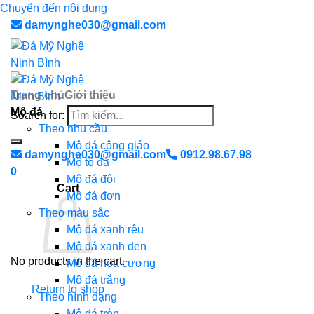
Chuyển đến nội dung
damynghe030@gmail.com
Trang chủ
Giới thiệu
Mộ đá
Search for:
Theo nhu cầu
Mộ đá công giáo
damynghe030@gmail.com
0912.98.67.98
Mộ tổ đá
0
Mộ đá đôi
Cart
Mộ đá đơn
Theo màu sắc
Mộ đá xanh rêu
Mộ đá xanh đen
No products in the cart.
Mộ đá hoa cương
Mộ đá trắng
Return to shop
Theo hình dạng
Mộ đá tròn