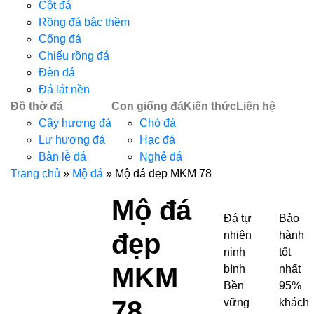
Cột đá
Rồng đá bậc thềm
Cổng đá
Chiếu rồng đá
Đèn đá
Đá lát nền
Đồ thờ đá
Con giống đá
Kiến thức
Liên hệ
Cây hương đá
Chó đá
Lư hương đá
Hạc đá
Bàn lễ đá
Nghê đá
Trang chủ
»
Mộ đá
»
Mộ đá đẹp MKM 78
Mộ đá
Đá tự
Bảo
đẹp
nhiên
hành
ninh
tốt
MKM
bình
nhất
Bền
95%
78
vững
khách