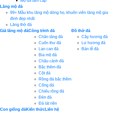
Mộ đá tam cấp
Lăng mộ đá
99+ Mẫu khu lăng mộ dòng họ, khuôn viên lăng mộ gia
đình đẹp nhất
Lăng thờ đá
Giá lăng mộ đá
Công trình đá
Đồ thờ đá
Chân tảng đá
Cây hương đá
Cuốn thư đá
Lư hương đá
Lan can đá
Bàn lễ đá
Bia mộ đá
Chậu cảnh đá
Bậc thềm đá
Cột đá
Rồng đá bậc thềm
Cổng đá
Chiếu rồng đá
Đèn đá
Đá lát nền
Con giống đá
Kiến thức
Liên hệ