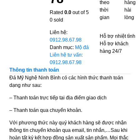
theo
hàng
thời
hài
Rated
0.0
out of 5
gian
lòng
0
sold
Liên hệ:
Hỗ trợ nhiệt tình
0912.98.67.98
Hỗ trợ khách
Danh mục:
Mộ đá
hàng 24/7
Liên hệ tư vấn:
0912.98.67.98
Thông tin thanh toán
Đá Mỹ Nghệ Ninh Bình có các hình thức thanh toán
dạng như sau:
– Thanh toán trực tiếp tại địa điểm giao dịch
– Thanh toán qua chuyển khoản.
Với phương thức này quý khách hàng sẽ được nhận
thông tin chuyển khoản qua email, tin nhắn,…Sau khi
hoàn tất ký kết hợp đồng sản xuất sản phẩm. Mọi thắc