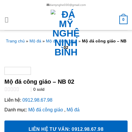
Chuyển
damynghe030@gmail.com
đến
nội
0
dung
Trang chủ
»
Mộ đá
»
Mộ đá công giáo
»
Mộ đá công giáo – NB
02
Mộ đá công giáo – NB 02
0
sold
Rated
Liên hệ:
0912.98.67.98
0.0
out
Danh mục:
Mộ đá công giáo
,
Mộ đá
of
5
LIÊN HỆ TƯ VẤN: 0912.98.67.98