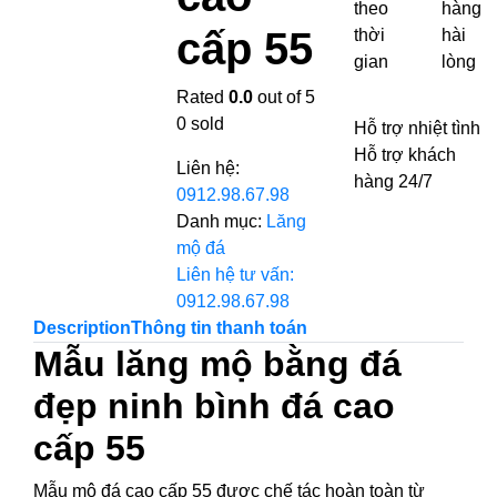
theo
hàng
cấp 55
thời
hài
gian
lòng
Rated
0.0
out of 5
0
sold
Hỗ trợ nhiệt tình
Hỗ trợ khách
Liên hệ:
hàng 24/7
0912.98.67.98
Danh mục:
Lăng
mộ đá
Liên hệ tư vấn:
0912.98.67.98
Description
Thông tin thanh toán
Mẫu lăng mộ bằng đá
đẹp ninh bình đá cao
cấp 55
Mẫu mộ đá cao cấp 55 được chế tác hoàn toàn từ