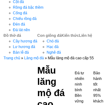
Cột đá
Rồng đá bậc thềm
Cổng đá
Chiếu rồng đá
Đèn đá
Đá lát nền
Đồ thờ đá
Con giống đá
Kiến thức
Liên hệ
Cây hương đá
Chó đá
Lư hương đá
Hạc đá
Bàn lễ đá
Nghê đá
Trang chủ
»
Lăng mộ đá
»
Mẫu lăng mộ đá cao cấp 55
Mẫu
Đá tự
Bảo
lăng
nhiên
hành
ninh
tốt
mộ đá
bình
nhất
Bền
95%
cao
vững
khách