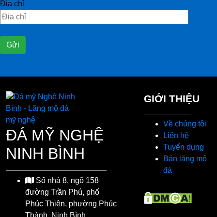
Địa chỉ
GIỚI THIỆU
Về chúng tôi
ĐÁ MỸ NGHỆ
Liên hệ
Tuyển dụng
NINH BÌNH
Bán lăng mộ
đá
Số nhà 8, ngõ 158
đường Trần Phú, phố
Phúc Thiện, phường Phúc
Thành, Ninh Bình