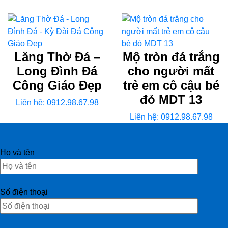
Lăng Thờ Đá –
Mộ tròn đá trắng
Long Đình Đá
cho người mất
Công Giáo Đẹp
trẻ em cô cậu bé
đỏ MDT 13
Liên hệ: 0912.98.67.98
Liên hệ: 0912.98.67.98
Họ và tên
Số điện thoại