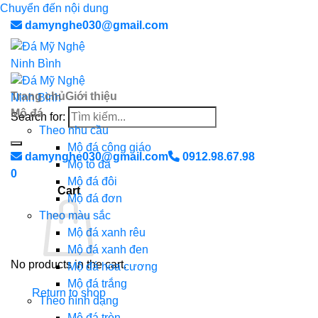
Chuyển đến nội dung
damynghe030@gmail.com
Trang chủ
Giới thiệu
Mộ đá
Search for:
Theo nhu cầu
Mộ đá công giáo
damynghe030@gmail.com
0912.98.67.98
Mộ tổ đá
0
Mộ đá đôi
Cart
Mộ đá đơn
Theo màu sắc
Mộ đá xanh rêu
Mộ đá xanh đen
No products in the cart.
Mộ đá hoa cương
Mộ đá trắng
Return to shop
Theo hình dạng
Mộ đá tròn