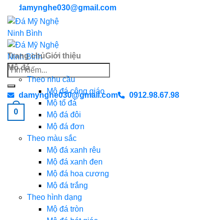
Chuyển
damynghe030@gmail.com
đến
nội
dung
Trang chủ
Giới thiệu
Mộ đá
Search
Theo nhu cầu
for:
Mộ đá công giáo
damynghe030@gmail.com
0912.98.67.98
Mộ tổ đá
0
Mộ đá đôi
Mộ đá đơn
Theo màu sắc
Mộ đá xanh rêu
Mộ đá xanh đen
Mộ đá hoa cương
Mộ đá trắng
Theo hình dạng
Mộ đá tròn