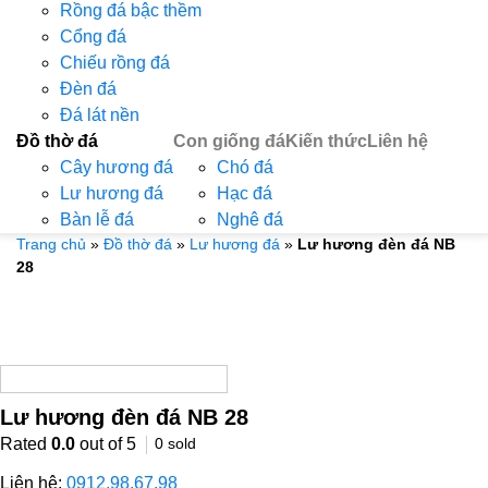
Rồng đá bậc thềm
Cổng đá
Chiếu rồng đá
Đèn đá
Đá lát nền
Đồ thờ đá
Con giống đá
Kiến thức
Liên hệ
Cây hương đá
Chó đá
Lư hương đá
Hạc đá
Bàn lễ đá
Nghê đá
Trang chủ
»
Đồ thờ đá
»
Lư hương đá
»
Lư hương đèn đá NB
28
Lư hương đèn đá NB 28
Rated
0.0
out of 5
0
sold
Liên hệ:
0912.98.67.98