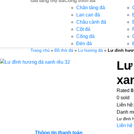
Giá lăng mộ đá
Công trình đá
Chân tảng đá
Lan can đá
Chậu cảnh đá
Cột đá
Cổng đá
Đèn đá
Trang chủ
»
Đồ thờ đá
»
Lư hương đá
»
Lư đỉnh hươ
Lư
xa
Rated
0
0
sold
Liên hệ
Danh m
Lư đỉnh 
Liên hệ
Thông tin thanh toán