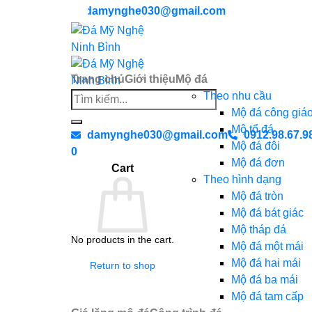
Chuyển
damynghe030@gmail.com
đến
nội
dung
Trang chủ
Giới thiệu
Mộ đá
Theo nhu cầu
Search
Mộ đá công giá
for:
Mộ tổ đá
damynghe030@gmail.com
0912.98.67.9
Mộ đá đôi
0
Mộ đá đơn
Cart
Theo hình dạng
Mộ đá tròn
Mộ đá bát giác
Mộ tháp đá
No products in the cart.
Mộ đá một mái
Mộ đá hai mái
Return to shop
Mộ đá ba mái
Mộ đá tam cấp