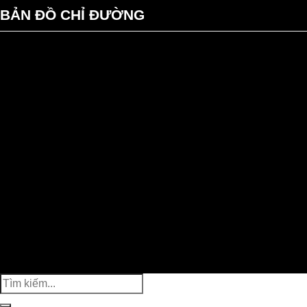
BẢN ĐỒ CHỈ ĐƯỜNG
Search
for: