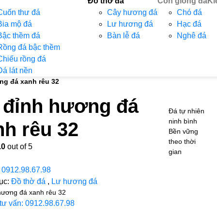
Đồ thờ đá
Con giống đá
Ki
Cuốn thư đá
Cây hương đá
Chó đá
Bia mộ đá
Lư hương đá
Hạc đá
Bậc thềm đá
Bàn lễ đá
Nghê đá
Rồng đá bậc thềm
Chiếu rồng đá
Đá lát nền
ng đá xanh rêu 32
 đỉnh hương đá
Đá tự nhiên
ninh bình
nh rêu 32
Bền vững
theo thời
.0
out of 5
gian
:
0912.98.67.98
ục:
Đồ thờ đá
,
Lư hương đá
hương đá xanh rêu 32
 tư vấn: 0912.98.67.98