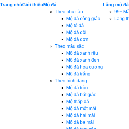
Trang chủ
Giới thiệu
Mộ đá
Lăng mộ đá
Theo nhu cầu
99+ Mẫ
Mộ đá công giáo
Lăng t
Mộ tổ đá
Mộ đá đôi
Mộ đá đơn
Theo màu sắc
Mộ đá xanh rêu
Mộ đá xanh đen
Mộ đá hoa cương
Mộ đá trắng
Theo hình dạng
Mộ đá tròn
Mộ đá bát giác
Mộ tháp đá
Mộ đá một mái
Mộ đá hai mái
Mộ đá ba mái