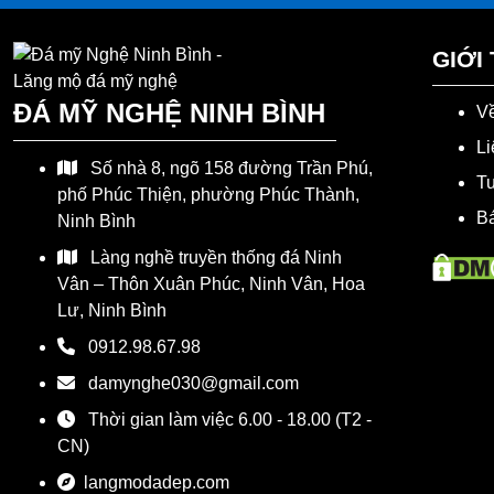
GIỚI
ĐÁ MỸ NGHỆ NINH BÌNH
Về
Li
Số nhà 8, ngõ 158 đường Trần Phú,
T
phố Phúc Thiện, phường Phúc Thành,
Bá
Ninh Bình
Làng nghề truyền thống đá Ninh
Vân – Thôn Xuân Phúc, Ninh Vân, Hoa
Lư, Ninh Bình
0912.98.67.98
damynghe030@gmail.com
Thời gian làm việc 6.00 - 18.00 (T2 -
CN)
langmodadep.com