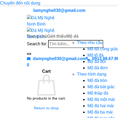
Chuyển đến nội dung
damynghe030@gmail.com
Trang chủ
Giới thiệu
Mộ đá
Theo nhu cầu
Search for:
Mộ đá công giá
Mộ tổ đá
damynghe030@gmail.com
0912.98.67.9
Mộ đá đôi
0
Mộ đá đơn
Cart
Theo hình dạng
Mộ đá tròn
Mộ đá bát giác
Mộ tháp đá
No products in the cart.
Mộ đá một mái
Mộ đá hai mái
Return to shop
Mộ đá ba mái