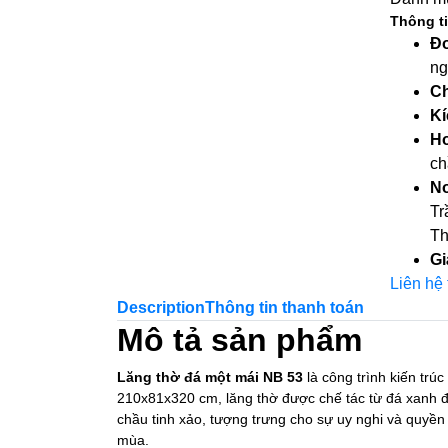
Thông t
Đơ
ng
Ch
Kí
Ho
ch
Nơ
Tr
Th
Gi
Liên hệ
Description
Thông tin thanh toán
Mô tả sản phẩm
Lăng thờ đá một mái NB 53
là công trình kiến trúc
210x81x320 cm, lăng thờ được chế tác từ đá xanh đ
chầu tinh xảo, tượng trưng cho sự uy nghi và quyền
mùa.