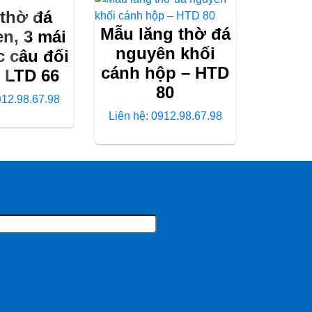
thờ đá
Mẫu lăng thờ đá
n, 3 mái
nguyên khối
c câu đối
cánh hộp – HTD
– LTD 66
80
912.98.67.98
Liên hệ: 0912.98.67.98