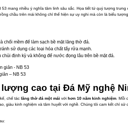
53 mang nhiều ý nghĩa tâm linh sâu sắc. Họa tiết tứ quý tượng trưng
ng chầu trên mái không chỉ thể hiện sự uy nghi mà còn là biểu tượng
à chổi mềm để làm sạch bề mặt lăng thờ đá.
tránh sử dụng các loại hóa chất tẩy rửa mạnh.
 chùi định kỳ và không để nước đọng lâu trên bề mặt đá.
giản – NB 53
 lượng cao tại Đá Mỹ nghệ N
 kế, chế tác
lăng thờ đá một mái
với
hơn 10 năm kinh nghiệm
. Mỗi 
cao, giàu kinh nghiệm và tâm huyết với nghề. Chúng tôi cam kết chỉ sử
au: