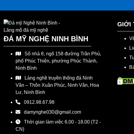
GIỚI
ĐÁ MỸ NGHỆ NINH BÌNH
Về
Li
Số nhà 8, ngõ 158 đường Trần Phú,
T
phố Phúc Thiện, phường Phúc Thành,
Bá
Ninh Bình
Làng nghề truyền thống đá Ninh
Vân – Thôn Xuân Phúc, Ninh Vân, Hoa
Lư, Ninh Bình
0912.98.67.98
damynghe030@gmail.com
Thời gian làm việc 6.00 - 18.00 (T2 -
CN)