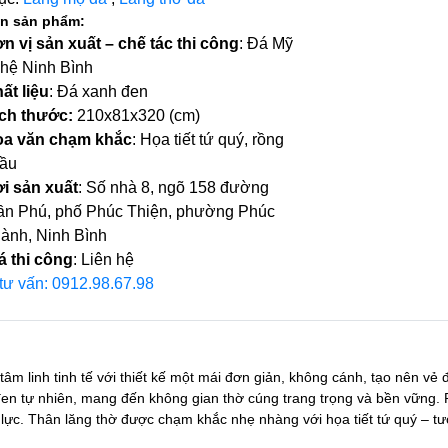
in sản phẩm:
n vị sản xuất – chế tác thi công
: Đá Mỹ
hệ Ninh Bình
ất liệu
: Đá xanh đen
ch thước:
210x81x320 (cm)
a văn chạm khắc
: Họa tiết tứ quý, rồng
ầu
i sản xuất
: Số nhà 8, ngõ 158 đường
ần Phú, phố Phúc Thiện, phường Phúc
ành, Ninh Bình
á thi công
: Liên hệ
 tư vấn: 0912.98.67.98
 tâm linh tinh tế với thiết kế một mái đơn giản, không cánh, tạo nên vẻ
en tự nhiên, mang đến không gian thờ cúng trang trọng và bền vững.
 lực. Thân lăng thờ được chạm khắc nhẹ nhàng với họa tiết tứ quý – t