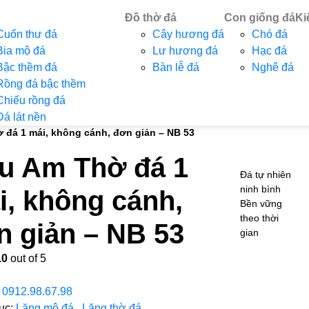
Đồ thờ đá
Con giống đá
Ki
Cuốn thư đá
Cây hương đá
Chó đá
Bia mộ đá
Lư hương đá
Hạc đá
Bậc thềm đá
Bàn lễ đá
Nghê đá
Rồng đá bậc thềm
Chiếu rồng đá
Đá lát nền
 đá 1 mái, không cánh, đơn giản – NB 53
u Am Thờ đá 1
Đá tự nhiên
ninh bình
i, không cánh,
Bền vững
theo thời
n giản – NB 53
gian
.0
out of 5
:
0912.98.67.98
ục:
Lăng mộ đá
,
Lăng thờ đá