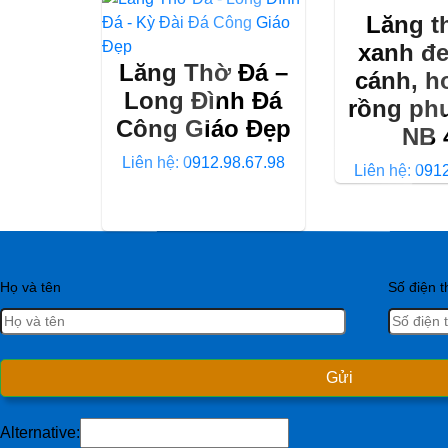
Lăng t
xanh đe
Lăng Thờ Đá –
cánh, h
Long Đình Đá
rồng ph
Công Giáo Đẹp
NB 
Liên hệ: 0912.98.67.98
Liên hệ: 091
Họ và tên
Số điện t
Alternative: