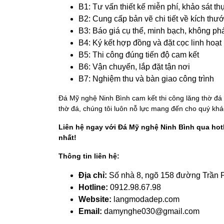
B1: Tư vấn thiết kế miễn phí, khảo sát th
B2: Cung cấp bản vẽ chi tiết về kích thước,
B3: Báo giá cụ thể, minh bạch, không phá
B4: Ký kết hợp đồng và đặt cọc linh hoạt
B5: Thi công đúng tiến độ cam kết
B6: Vận chuyển, lắp đặt tận nơi
B7: Nghiệm thu và bàn giao công trình
Đá Mỹ nghệ Ninh Bình cam kết thi công lăng thờ đá đ
thờ đá, chúng tôi luôn nỗ lực mang đến cho quý khá
Liên hệ ngay với Đá Mỹ nghệ Ninh Bình qua hotl
nhất!
Thông tin liên hệ:
Địa chỉ:
Số nhà 8, ngõ 158 đường Trần 
Hotline:
0912.98.67.98
Website:
langmodadep.com
Email:
damynghe030@gmail.com