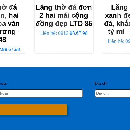
hờ đá
Lăng thờ đá đơn
Lăng 
n, hai
2 hai mái cộng
xanh đe
oa văn
đồng đẹp LTD 85
đá, khắ
ượng –
tỷ mỉ 
Liên hệ: 0912.98.67.98
48
Liên hệ: 0
2.98.67.98
hoại
Địa chỉ