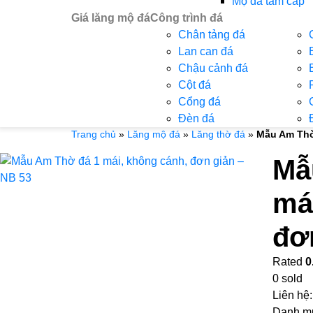
Mộ đá tam cấp
Giá lăng mộ đá
Công trình đá
Chân tảng đá
Lan can đá
Chậu cảnh đá
Cột đá
Cổng đá
Đèn đá
Trang chủ
»
Lăng mộ đá
»
Lăng thờ đá
»
Mẫu Am Thờ
Mẫ
má
đơ
Rated
0
0
sold
Liên hệ
Danh m