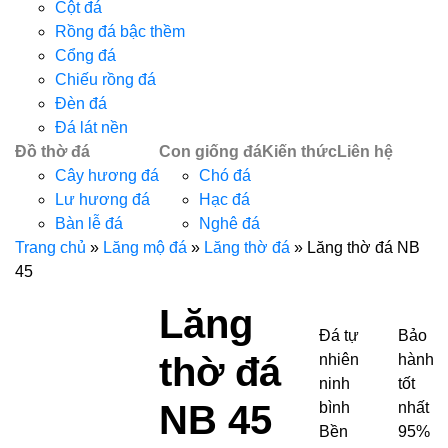
Cột đá
Rồng đá bậc thềm
Cổng đá
Chiếu rồng đá
Đèn đá
Đá lát nền
Đồ thờ đá
Con giống đá
Kiến thức
Liên hệ
Cây hương đá
Chó đá
Lư hương đá
Hạc đá
Bàn lễ đá
Nghê đá
Trang chủ
»
Lăng mộ đá
»
Lăng thờ đá
»
Lăng thờ đá NB
45
Lăng
Đá tự
Bảo
thờ đá
nhiên
hành
ninh
tốt
NB 45
bình
nhất
Bền
95%