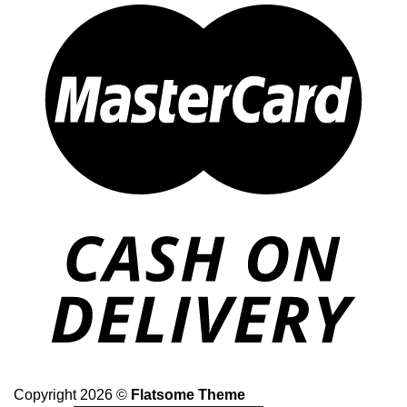
Copyright 2026 ©
Flatsome Theme