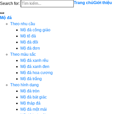
Trang chủ
Giới thiệu
Search for:
Mộ đá
Theo nhu cầu
Mộ đá công giáo
Mộ tổ đá
Mộ đá đôi
Mộ đá đơn
Theo màu sắc
Mộ đá xanh rêu
Mộ đá xanh đen
Mộ đá hoa cương
Mộ đá trắng
Theo hình dạng
Mộ đá tròn
Mộ đá bát giác
Mộ tháp đá
Mộ đá một mái