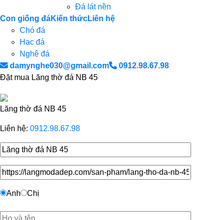
Đá lát nền
Con giống đá
Kiến thức
Liên hệ
Chó đá
Hạc đá
Nghê đá
damynghe030@gmail.com
0912.98.67.98
Đặt mua Lăng thờ đá NB 45
Lăng thờ đá NB 45
Liên hệ:
0912.98.67.98
Anh
Chị