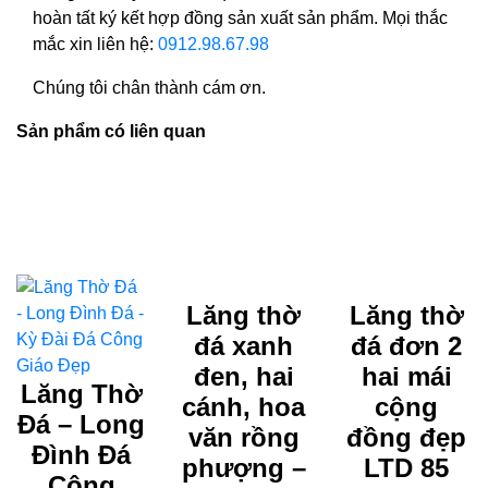
hoàn tất ký kết hợp đồng sản xuất sản phẩm. Mọi thắc
mắc xin liên hệ:
0912.98.67.98
Chúng tôi chân thành cám ơn.
Sản phẩm có liên quan
Lăng thờ
Lăng thờ
đá xanh
đá đơn 2
đen, hai
hai mái
Lăng Thờ
cánh, hoa
cộng
Đá – Long
văn rồng
đồng đẹp
Đình Đá
phượng –
LTD 85
Công