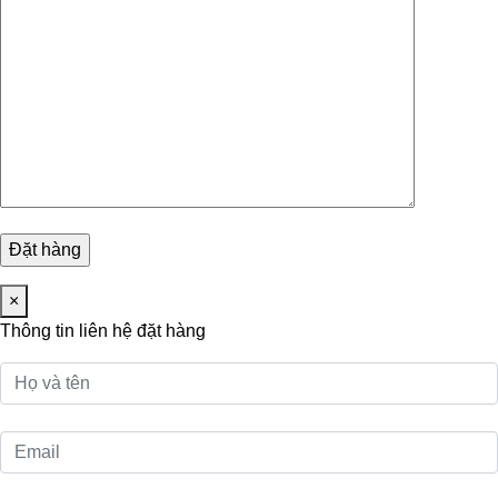
×
Thông tin liên hệ đặt hàng