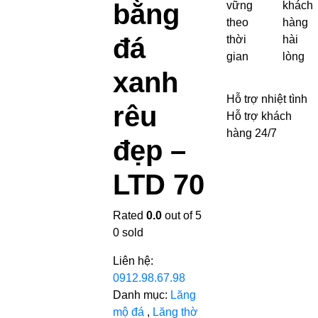
bằng
vững
khách
theo
hàng
đá
thời
hài
gian
lòng
xanh
Hỗ trợ nhiệt tình
rêu
Hỗ trợ khách
hàng 24/7
đẹp –
LTD 70
Rated
0.0
out of 5
0
sold
Liên hệ:
0912.98.67.98
Danh mục:
Lăng
mộ đá
,
Lăng thờ