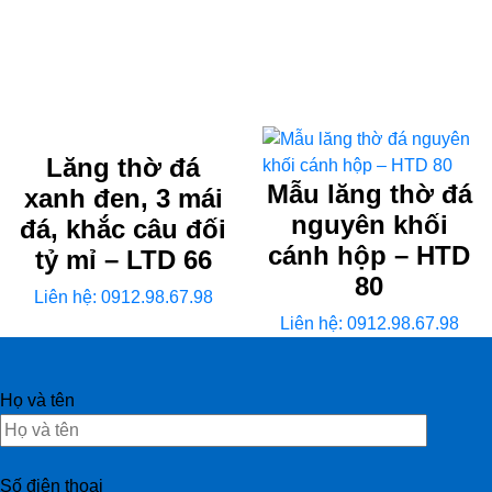
Lăng thờ đá
Mẫu lăng thờ đá
xanh đen, 3 mái
nguyên khối
đá, khắc câu đối
cánh hộp – HTD
tỷ mỉ – LTD 66
80
Liên hệ: 0912.98.67.98
Liên hệ: 0912.98.67.98
Họ và tên
Số điện thoại