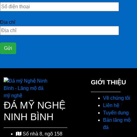
Địa chỉ
GIỚI THIỆU
Về chúng tôi
ĐÁ MỸ NGHỆ
Liên hệ
Tuyển dụng
NINH BÌNH
Bán lăng mộ
đá
Số nhà 8, ngõ 158