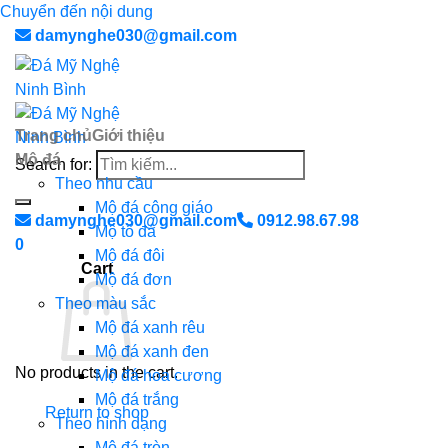
Chuyển đến nội dung
damynghe030@gmail.com
Trang chủ
Giới thiệu
Mộ đá
Search for:
Theo nhu cầu
Mộ đá công giáo
damynghe030@gmail.com
0912.98.67.98
Mộ tổ đá
0
Mộ đá đôi
Cart
Mộ đá đơn
Theo màu sắc
Mộ đá xanh rêu
Mộ đá xanh đen
No products in the cart.
Mộ đá hoa cương
Mộ đá trắng
Return to shop
Theo hình dạng
Mộ đá tròn