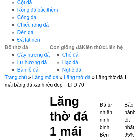
Cột đá
Rồng đá bậc thềm
Cổng đá
Chiếu rồng đá
Đèn đá
Đá lát nền
Đồ thờ đá
Con giống đá
Kiến thức
Liên hệ
Cây hương đá
Chó đá
Lư hương đá
Hạc đá
Bàn lễ đá
Nghê đá
Trang chủ
»
Lăng mộ đá
»
Lăng thờ đá
»
Lăng thờ đá 1
mái bằng đá xanh rêu đẹp – LTD 70
Lăng
Đá tự
Bảo
thờ đá
nhiên
hành
ninh
tốt
1 mái
bình
nhất
Bền
95%