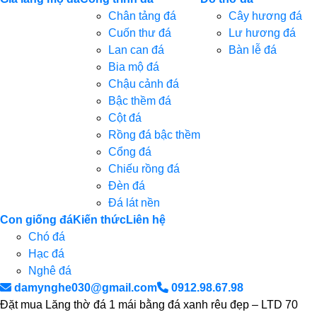
Chân tảng đá
Cây hương đá
Cuốn thư đá
Lư hương đá
Lan can đá
Bàn lễ đá
Bia mộ đá
Chậu cảnh đá
Bậc thềm đá
Cột đá
Rồng đá bậc thềm
Cổng đá
Chiếu rồng đá
Đèn đá
Đá lát nền
Con giống đá
Kiến thức
Liên hệ
Chó đá
Hạc đá
Nghê đá
damynghe030@gmail.com
0912.98.67.98
Đặt mua Lăng thờ đá 1 mái bằng đá xanh rêu đẹp – LTD 70