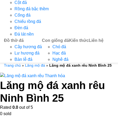
Cột đá
Rồng đá bậc thềm
Cổng đá
Chiếu rồng đá
Đèn đá
Đá lát nền
Đồ thờ đá
Con giống đá
Kiến thức
Liên hệ
Cây hương đá
Chó đá
Lư hương đá
Hạc đá
Bàn lễ đá
Nghê đá
Trang chủ
»
Lăng mộ đá
»
Lăng mộ đá xanh rêu Ninh Bình 25
Lăng mộ đá xanh rêu
Ninh Bình 25
Rated
0.0
out of 5
0
sold