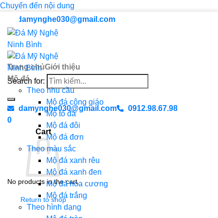
Chuyển đến nội dung
damynghe030@gmail.com
Trang chủ
Giới thiệu
Mộ đá
Search for:
Theo nhu cầu
Mộ đá công giáo
damynghe030@gmail.com
0912.98.67.98
Mộ tổ đá
0
Mộ đá đôi
Cart
Mộ đá đơn
Theo màu sắc
Mộ đá xanh rêu
Mộ đá xanh đen
No products in the cart.
Mộ đá hoa cương
Mộ đá trắng
Return to shop
Theo hình dạng