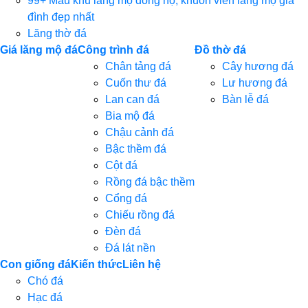
99+ Mẫu khu lăng mộ dòng họ, khuôn viên lăng mộ gia
đình đẹp nhất
Lăng thờ đá
Giá lăng mộ đá
Công trình đá
Đồ thờ đá
Chân tảng đá
Cây hương đá
Cuốn thư đá
Lư hương đá
Lan can đá
Bàn lễ đá
Bia mộ đá
Chậu cảnh đá
Bậc thềm đá
Cột đá
Rồng đá bậc thềm
Cổng đá
Chiếu rồng đá
Đèn đá
Đá lát nền
Con giống đá
Kiến thức
Liên hệ
Chó đá
Hạc đá