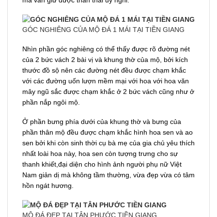
GÓC NGHIÊNG CỦA MỘ ĐÁ 1 MÁI TẠI TIỀN GIANG
Nhìn phần góc nghiêng có thể thấy được rõ đường nét
của 2 bức vách 2 bài vị và khung thờ của mộ, bởi kích
thước đồ sộ nên các đường nét đều được chạm khắc
với các đường uốn lượn mềm mại với hoa với hoa văn
mây ngũ sắc được chạm khắc ở 2 bức vách cũng như ở
phần nắp ngôi mộ.
Ở phần bưng phía dưới của khung thờ và bưng của
phần thân mộ đều được chạm khắc hình hoa sen và ao
sen bởi khi còn sinh thời cụ bà mẹ của gia chủ yêu thích
nhất loài hoa này, hoa sen còn tượng trưng cho sự
thanh khiết,đại diện cho hình ảnh người phụ nữ Việt
Nam giản dị mà không tầm thường, vừa đẹp vừa có tâm
hồn ngát hương.
MỘ ĐÁ ĐẸP TẠI TÂN PHƯỚC TIỀN GIANG