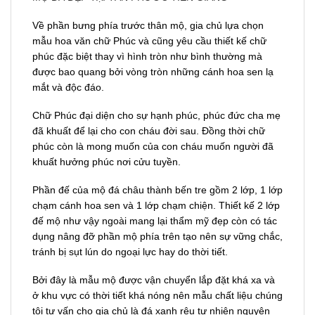
Về phần bưng phía trước thân mộ, gia chủ lựa chọn
mẫu hoa văn chữ Phúc và cũng yêu cầu thiết kế chữ
phúc đặc biệt thay vì hình tròn như bình thường mà
được bao quang bởi vòng tròn những cánh hoa sen lạ
mắt và độc đáo.
Chữ Phúc đại diện cho sự hạnh phúc, phúc đức cha mẹ
đã khuất để lại cho con cháu đời sau. Đồng thời chữ
phúc còn là mong muốn của con cháu muốn người đã
khuất hưởng phúc nơi cửu tuyền.
Phần đế của mộ đá châu thành bến tre gồm 2 lớp, 1 lớp
chạm cánh hoa sen và 1 lớp chạm chiện. Thiết kế 2 lớp
đế mộ như vậy ngoài mang lại thẩm mỹ đẹp còn có tác
dụng nâng đỡ phần mộ phía trên tạo nên sự vững chắc,
tránh bị sụt lún do ngoại lực hay do thời tiết.
Bởi đây là mẫu mộ được vận chuyển lắp đặt khá xa và
ở khu vực có thời tiết khá nóng nên mẫu chất liệu chúng
tôi tư vấn cho gia chủ là đá xanh rêu tự nhiên nguyên