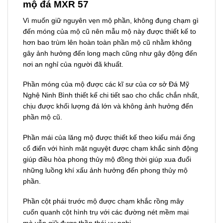
mộ đá MXR 57
Vì muốn giữ nguyên vẹn mộ phần, không đụng chạm gì
đến móng của mộ cũ nên mẫu mộ này được thiết kế to
hơn bao trùm lên hoàn toàn phần mộ cũ nhằm không
gây ảnh hưởng đến long mạch cũng như gây động đến
nơi an nghỉ của người đã khuất.
Phần móng của mộ được các kĩ sư của cơ sở Đá Mỹ
Nghệ Ninh Bình thiết kế chi tiết sao cho chắc chắn nhất,
chịu được khối lượng đá lớn và không ảnh hưởng đến
phần mộ cũ.
Phần mái của lăng mộ được thiết kế theo kiểu mái ống
cổ điển với hình mặt nguyệt được chạm khắc sinh động
giúp điều hòa phong thủy mộ đồng thời giúp xua đuổi
những luồng khí xấu ảnh hưởng đến phong thủy mộ
phần.
Phần cột phái trước mộ được chạm khắc rồng mây
cuốn quanh cột hình trụ với các đường nét mềm mại
mà vẫn giữ được thần thái uy nghi.