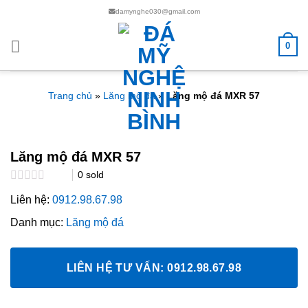
Chuyển
damynghe030@gmail.com
đến
nội
0
dung
Trang chủ
»
Lăng mộ đá
»
Lăng mộ đá MXR 57
Lăng mộ đá MXR 57
0
sold
Rated
Liên hệ:
0912.98.67.98
0.0
out
Danh mục:
Lăng mộ đá
of
5
LIÊN HỆ TƯ VẤN: 0912.98.67.98