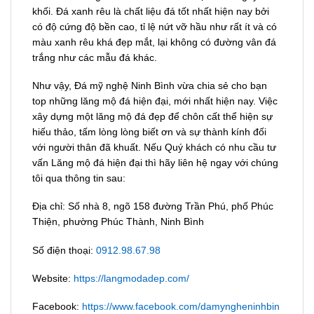
khối. Đá xanh rêu là chất liệu đá tốt nhất hiện nay bởi
có độ cứng độ bền cao, tỉ lệ nứt vỡ hầu như rất ít và có
màu xanh rêu khá đẹp mắt, lại không có đường vân đá
trắng như các mẫu đá khác.
Như vậy, Đá mỹ nghệ Ninh Bình vừa chia sẻ cho bạn
top những lăng mộ đá hiện đại, mới nhất hiện nay. Việc
xây dựng một lăng mộ đá đẹp để chôn cất thể hiện sự
hiếu thảo, tấm lòng lòng biết ơn và sự thành kính đối
với người thân đã khuất. Nếu Quý khách có nhu cầu tư
vấn Lăng mộ đá hiện đại thì hãy liên hệ ngay với chúng
tôi qua thông tin sau:
Địa chỉ: Số nhà 8, ngõ 158 đường Trần Phú, phố Phúc
Thiện, phường Phúc Thành, Ninh Bình
Số điện thoại:
0912.98.67.98
Website:
https://langmodadep.com/
Facebook:
https://www.facebook.com/damyngheninhbin