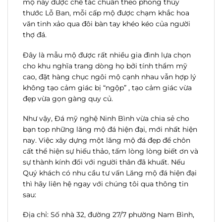
mộ này được chế tác chuẩn theo phong thủy
thước Lỗ Ban, mỗi cấp mộ được chạm khắc hoa
văn tinh xảo qua đôi bàn tay khéo kéo của người
thợ đá.
Đây là mẫu mộ được rất nhiều gia đình lựa chọn
cho khu nghĩa trang dòng họ bởi tính thẩm mỹ
cao, đặt hàng chục ngôi mộ cạnh nhau vẫn hợp lý
không tạo cảm giác bị “ngộp” , tạo cảm giác vừa
đẹp vừa gọn gàng quy củ.
Như vậy, Đá mỹ nghệ Ninh Bình vừa chia sẻ cho
bạn top những lăng mộ đá hiện đại, mới nhất hiện
nay. Việc xây dựng một lăng mộ đá đẹp để chôn
cất thể hiện sự hiếu thảo, tấm lòng lòng biết ơn và
sự thành kính đối với người thân đã khuất. Nếu
Quý khách có nhu cầu tư vấn Lăng mộ đá hiện đại
thì hãy liên hệ ngay với chúng tôi qua thông tin
sau:
Địa chỉ: Số nhà 32, đường 27/7 phường Nam Bình,