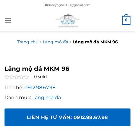
Chuyển
damynghe030@gmail.com
đến
nội
0
dung
Trang chủ
»
Lăng mộ đá
»
Lăng mộ đá MKM 96
Lăng mộ đá MKM 96
0
sold
Rated
Liên hệ:
0912.98.67.98
0.0
out
Danh mục:
Lăng mộ đá
of
5
LIÊN HỆ TƯ VẤN: 0912.98.67.98