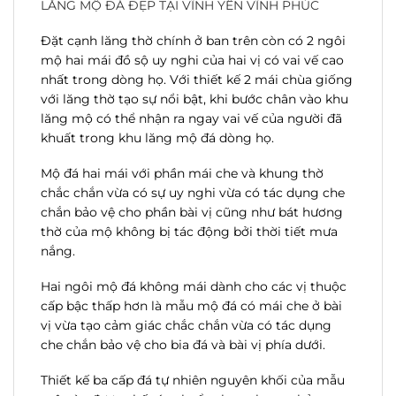
LĂNG MỘ ĐÁ ĐẸP TẠI VĨNH YÊN VĨNH PHÚC
Đặt cạnh lăng thờ chính ở ban trên còn có 2 ngôi
mộ hai mái đồ sộ uy nghi của hai vị có vai vế cao
nhất trong dòng họ. Với thiết kế 2 mái chùa giống
với lăng thờ tạo sự nổi bật, khi bước chân vào khu
lăng mộ có thể nhận ra ngay vai vế của người đã
khuất trong khu lăng mộ đá dòng họ.
Mộ đá hai mái với phần mái che và khung thờ
chắc chắn vừa có sự uy nghi vừa có tác dụng che
chắn bảo vệ cho phần bài vị cũng như bát hương
thờ của mộ không bị tác động bởi thời tiết mưa
nắng.
Hai ngôi mộ đá không mái dành cho các vị thuộc
cấp bậc thấp hơn là mẫu mộ đá có mái che ở bài
vị vừa tạo cảm giác chắc chắn vừa có tác dụng
che chắn bảo vệ cho bia đá và bài vị phía dưới.
Thiết kế ba cấp đá tự nhiên nguyên khối của mẫu