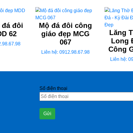
 đá đôi
Mộ đá đôi công
Lăng T
DD 62
giáo đẹp MCG
Long 
067
2.98.67.98
Công G
Liên hệ: 0912.98.67.98
Liên hệ: 0
Số điện thoại