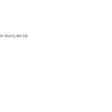
ến thức
Liên hệ