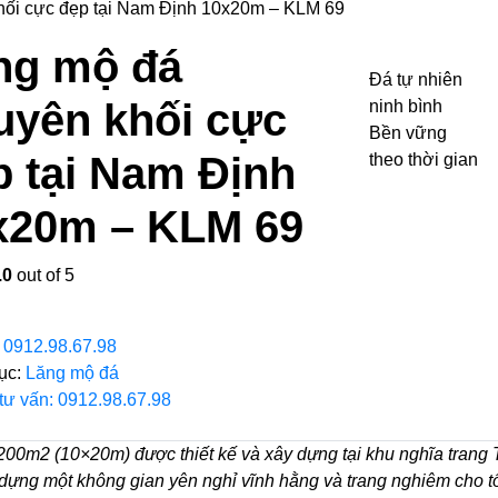
hối cực đẹp tại Nam Định 10x20m – KLM 69
ng mộ đá
Đá tự nhiên
uyên khối cực
ninh bình
Bền vững
p tại Nam Định
theo thời gian
x20m – KLM 69
.0
out of 5
:
0912.98.67.98
ục:
Lăng mộ đá
 tư vấn: 0912.98.67.98
ch 200m2 (10×20m) được thiết kế và xây dựng tại khu nghĩa tra
dựng một không gian yên nghỉ vĩnh hằng và trang nghiêm cho tổ