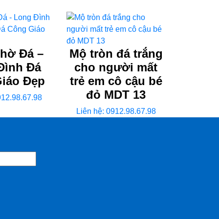
hờ Đá –
Mộ tròn đá trắng
Đình Đá
cho người mất
iáo Đẹp
trẻ em cô cậu bé
đỏ MDT 13
912.98.67.98
Liên hệ: 0912.98.67.98