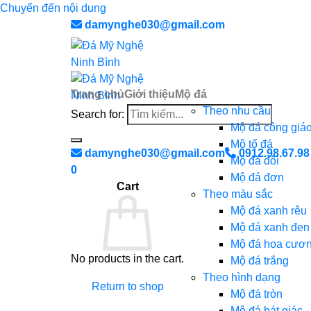
Chuyển đến nội dung
damynghe030@gmail.com
Trang chủ
Giới thiệu
Mộ đá
Theo nhu cầu
Search for:
Mộ đá công giá
Mộ tổ đá
damynghe030@gmail.com
0912.98.67.98
Mộ đá đôi
0
Mộ đá đơn
Cart
Theo màu sắc
Mộ đá xanh rêu
Mộ đá xanh đen
Mộ đá hoa cươ
No products in the cart.
Mộ đá trắng
Theo hình dạng
Return to shop
Mộ đá tròn
Mộ đá bát giác