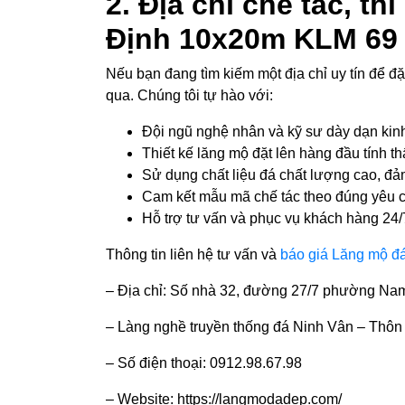
2. Địa chỉ chế tác, 
Định 10x20m KLM 69
Nếu bạn đang tìm kiếm một địa chỉ uy tín để đ
qua. Chúng tôi tự hào với:
Đội ngũ nghệ nhân và kỹ sư dày dạn kinh
Thiết kế lăng mộ đặt lên hàng đầu tính th
Sử dụng chất liệu đá chất lượng cao, đả
Cam kết mẫu mã chế tác theo đúng yêu 
Hỗ trợ tư vấn và phục vụ khách hàng 24/
Thông tin liên hệ tư vấn và
báo giá Lăng mộ đ
– Địa chỉ: Số nhà 32, đường 27/7 phường Nam 
– Làng nghề truyền thống đá Ninh Vân – Thôn
– Số điện thoại: 0912.98.67.98
– Website: https://langmodadep.com/