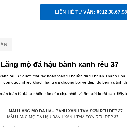
LIÊN HỆ TƯ VẤN: 0912.98.67.9
OÁN
 Lăng mộ đá hậu bành xanh rêu 37
nh rêu 37 được chế tác hoàn toàn từ nguồn đá tự nhiên Thanh Hóa, ng
h luôn được nhiều khách hàng ưa chuộng bởi vẻ đẹp, độ bền và tính t
n toàn từ đá tự nhiên nên sức chịu nhiệt và ẩm ướt là rất cao. Đây l
MẪU LĂNG MỘ ĐÁ HẬU BÀNH XANH TAM SƠN RÊU ĐẸP 37