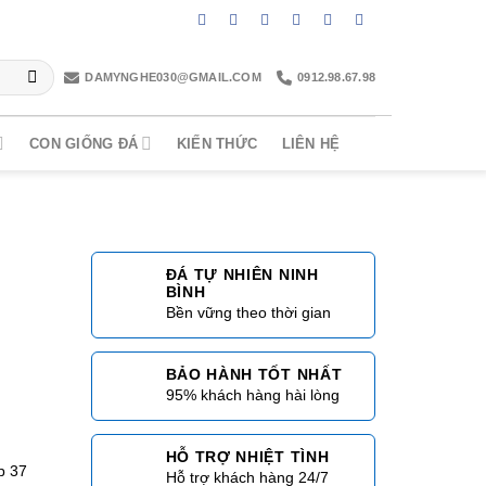
DAMYNGHE030@GMAIL.COM
0912.98.67.98
CON GIỐNG ĐÁ
KIẾN THỨC
LIÊN HỆ
h
ĐÁ TỰ NHIÊN NINH
BÌNH
Bền vững theo thời gian
BẢO HÀNH TỐT NHẤT
95% khách hàng hài lòng
HỖ TRỢ NHIỆT TÌNH
p 37
Hỗ trợ khách hàng 24/7