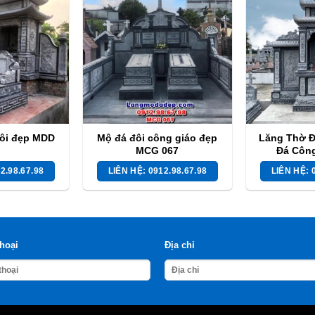
ôi đẹp MDD
Mộ đá đôi công giáo đẹp
Lăng Thờ Đ
MCG 067
Đá Côn
2.98.67.98
LIÊN HỆ: 0912.98.67.98
LIÊN HỆ: 
thoại
Địa chỉ