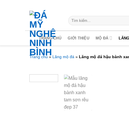
Chuyển
đến
nội
Search
for:
dung
TRANG CHỦ
GIỚI THIỆU
MỘ ĐÁ
LĂNG
Trang chủ
»
Lăng mộ đá
»
Lăng mộ đá hậu bành xan