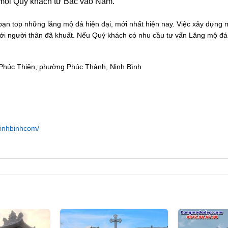
 mọi Quý khách từ Bắc vào Nam.
ạn top những lăng mộ đá hiện đại, mới nhất hiện nay. Việc xây dựng m
 với người thân đã khuất. Nếu Quý khách có nhu cầu tư vấn Lăng mộ đá h
 Phúc Thiện, phường Phúc Thành, Ninh Bình
inhbinhcom/