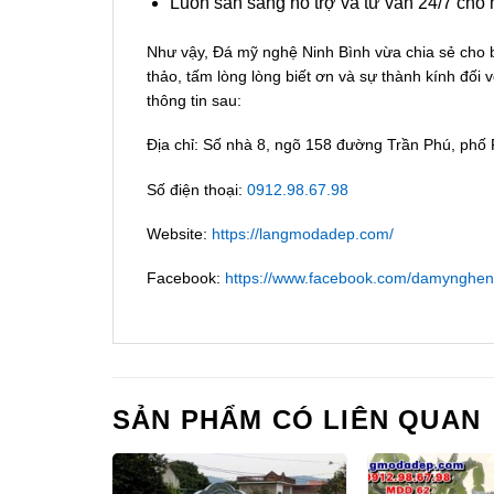
Luôn sẵn sàng hỗ trợ và tư vấn 24/7 cho
Như vậy, Đá mỹ nghệ Ninh Bình vừa chia sẻ cho b
thảo, tấm lòng lòng biết ơn và sự thành kính đối
thông tin sau:
Địa chỉ: Số nhà 8, ngõ 158 đường Trần Phú, phố
Số điện thoại:
0912.98.67.98
Website:
https://langmodadep.com/
Facebook:
https://www.facebook.com/damynghen
SẢN PHẨM CÓ LIÊN QUAN