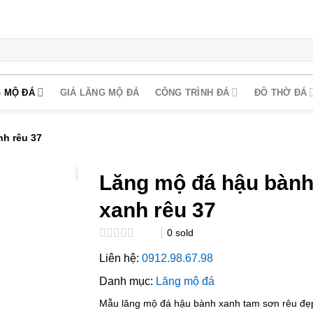
 MỘ ĐÁ
GIÁ LĂNG MỘ ĐÁ
CÔNG TRÌNH ĐÁ
ĐỒ THỜ ĐÁ
h rêu 37
Lăng mộ đá hậu bàn
xanh rêu 37
0
sold
Rated
Liên hệ:
0912.98.67.98
0.0
out
Danh mục:
Lăng mộ đá
of
5
Mẫu lăng mộ đá hậu bành xanh tam sơn rêu đẹ