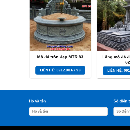
Mộ đá tròn đẹp MTR 83
Lăng mộ đá đ
62
LIÊN HỆ: 0912.98.67.98
LIÊN HỆ: 091
Họ và tên
Số điện 