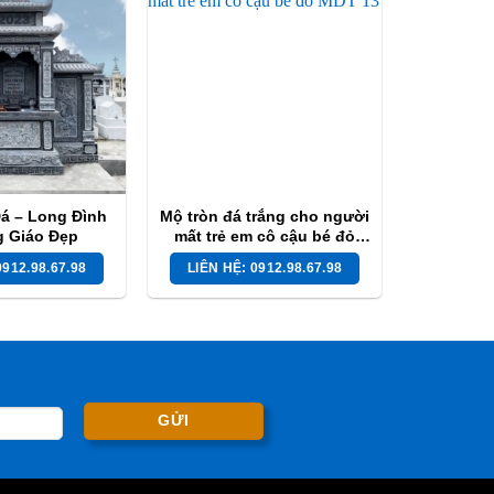
á – Long Đình
Mộ tròn đá trắng cho người
g Giáo Đẹp
mất trẻ em cô cậu bé đỏ
MDT 13
0912.98.67.98
LIÊN HỆ: 0912.98.67.98