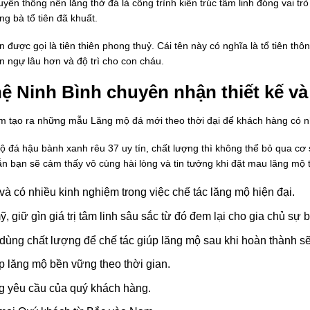
ruyền thống nên lăng thờ đá là công trình kiến trúc tâm linh đóng vai trò
g bà tổ tiên đã khuất.
 được gọi là tiên thiên phong thuỷ. Cái tên này có nghĩa là tổ tiên t
ên ngự lâu hơn và độ trì cho con cháu.
 Ninh Bình chuyên nhận thiết kế và
 tạo ra những mẫu Lăng mộ đá mới theo thời đại để khách hàng có n
đá hậu bành xanh rêu 37 uy tín, chất lượng thì không thể bỏ qua cơ
 bạn sẽ cảm thấy vô cùng hài lòng và tin tưởng khi đặt mau lăng mộ tạ
à có nhiều kinh nghiệm trong việc chế tác lăng mộ hiện đại.
, giữ gìn giá trị tâm linh sâu sắc từ đó đem lại cho gia chủ sự 
dùng chất lượng để chế tác giúp lăng mộ sau khi hoàn thành sẽ
p lăng mộ bền vững theo thời gian.
g yêu cầu của quý khách hàng.