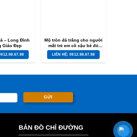
á – Long Đình
Mộ tròn đá trắng cho người
g Giáo Đẹp
mất trẻ em cô cậu bé đỏ
MDT 13
0912.98.67.98
LIÊN HỆ: 0912.98.67.98
BẢN ĐỒ CHỈ ĐƯỜNG