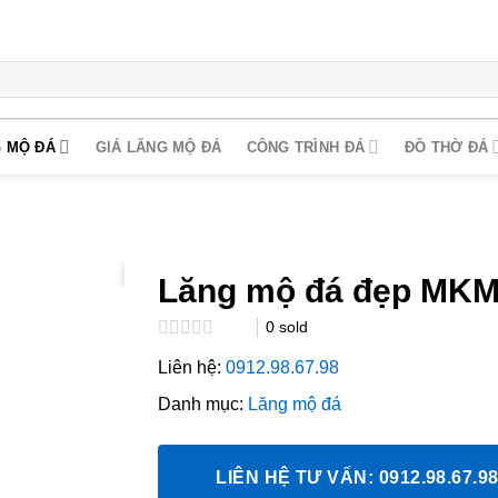
 MỘ ĐÁ
GIÁ LĂNG MỘ ĐÁ
CÔNG TRÌNH ĐÁ
ĐỒ THỜ ĐÁ
Lăng mộ đá đẹp MKM
0
sold
Rated
Liên hệ:
0912.98.67.98
0.0
out
Danh mục:
Lăng mộ đá
of
5
LIÊN HỆ TƯ VẤN: 0912.98.67.9