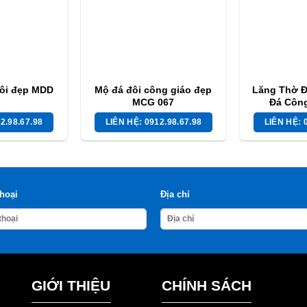
ôi đẹp MDD
Mộ đá đôi công giáo đẹp
Lăng Thờ Đ
MCG 067
Đá Côn
2.98.67.98
LIÊN HỆ: 0912.98.67.98
LIÊN HỆ: 
thoại
Địa chỉ
GIỚI THIỆU
CHÍNH SÁCH