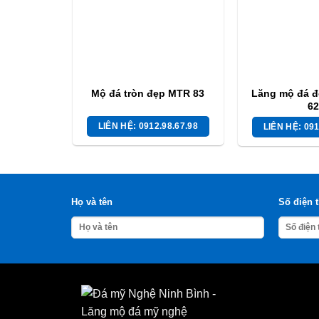
Mộ đá tròn đẹp MTR 83
Lăng mộ đá đ
62
LIÊN HỆ: 0912.98.67.98
LIÊN HỆ: 091
Họ và tên
Số điện 