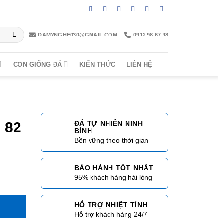
DAMYNGHE030@GMAIL.COM
0912.98.67.98
CON GIỐNG ĐÁ
KIẾN THỨC
LIÊN HỆ
 82
ĐÁ TỰ NHIÊN NINH
BÌNH
Bền vững theo thời gian
BẢO HÀNH TỐT NHẤT
95% khách hàng hài lòng
HỖ TRỢ NHIỆT TÌNH
8
Hỗ trợ khách hàng 24/7