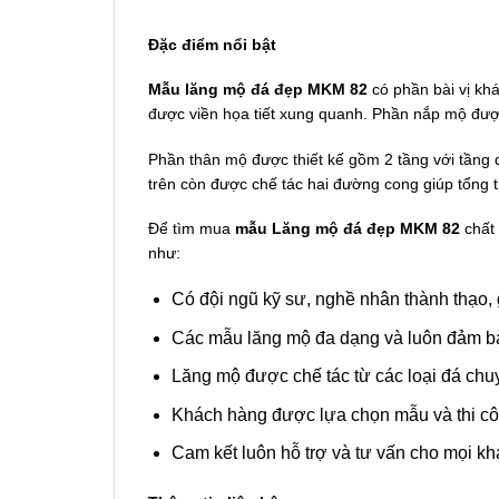
Đặc điểm nổi bật
Mẫu lăng mộ đá đẹp MKM 82
có phần bài vị khá
được viền họa tiết xung quanh. Phần nắp mộ được
Phần thân mộ được thiết kế gồm 2 tầng với tầng d
trên còn được chế tác hai đường cong giúp tổng 
Để tìm mua
mẫu Lăng mộ đá đẹp MKM 82
chất 
như:
Có đội ngũ kỹ sư, nghề nhân thành thạo, g
Các mẫu lăng mộ đa dạng và luôn đảm bảo 
Lăng mộ được chế tác từ các loại đá chuy
Khách hàng được lựa chọn mẫu và thi cô
Cam kết luôn hỗ trợ và tư vấn cho mọi k