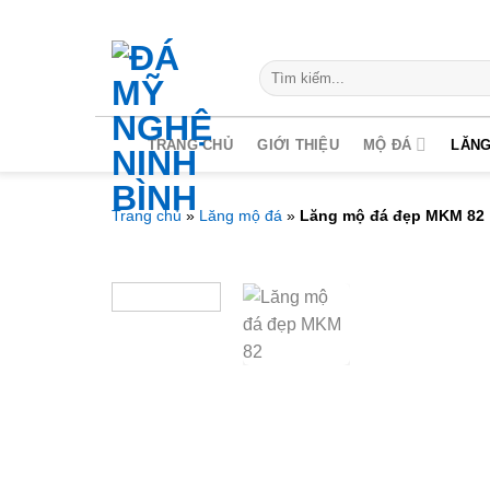
Chuyển
đến
nội
Search
for:
dung
TRANG CHỦ
GIỚI THIỆU
MỘ ĐÁ
LĂNG
Trang chủ
»
Lăng mộ đá
»
Lăng mộ đá đẹp MKM 82