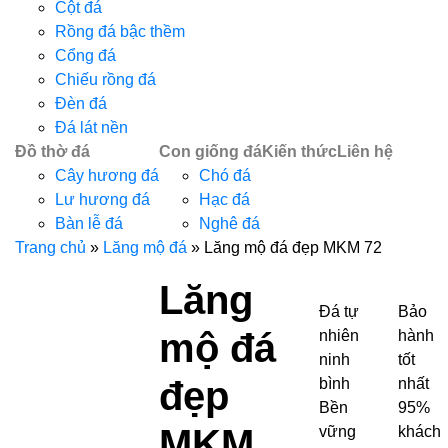
Cột đá
Rồng đá bậc thềm
Cổng đá
Chiếu rồng đá
Đèn đá
Đá lát nền
Đồ thờ đá
Con giống đá
Kiến thức
Liên hệ
Cây hương đá
Chó đá
Lư hương đá
Hạc đá
Bàn lễ đá
Nghê đá
Trang chủ
»
Lăng mộ đá
»
Lăng mộ đá đẹp MKM 72
Lăng
Đá tự
Bảo
mộ đá
nhiên
hành
ninh
tốt
đẹp
bình
nhất
Bền
95%
MKM
vững
khách