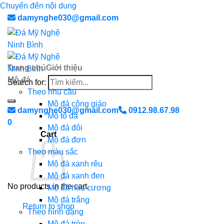
Chuyển đến nội dung
damynghe030@gmail.com
Trang chủ
Giới thiệu
Mộ đá
Search for:
Theo nhu cầu
Mộ đá công giáo
damynghe030@gmail.com
0912.98.67.98
Mộ tổ đá
0
Mộ đá đôi
Cart
Mộ đá đơn
Theo màu sắc
Mộ đá xanh rêu
Mộ đá xanh đen
No products in the cart.
Mộ đá hoa cương
Mộ đá trắng
Return to shop
Theo hình dạng
Mộ đá tròn