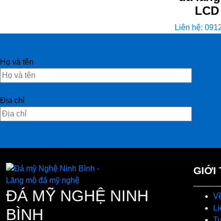
LCD
Liên hệ: 091
Họ và tên
Địa chỉ
GIỚI
ĐÁ MỸ NGHỆ NINH
Về
Li
BÌNH
T