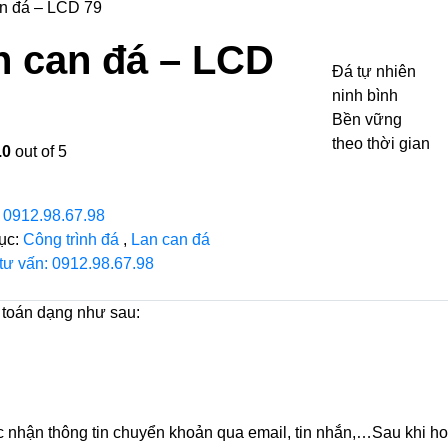
n đá – LCD 79
n can đá – LCD
Đá tự nhiên
ninh bình
Bền vững
theo thời gian
.0
out of 5
:
0912.98.67.98
ục:
Công trình đá
,
Lan can đá
 tư vấn: 0912.98.67.98
 toán dạng như sau:
nhận thông tin chuyển khoản qua email, tin nhắn,…Sau khi hoà