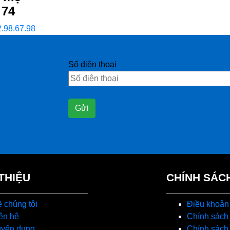
 74
2.98.67.98
Số điện thoại
 THIỆU
CHÍNH SÁC
 chúng tôi
Điều khoản
ên hệ
Chính sách
uyển dụng
Chính sách 