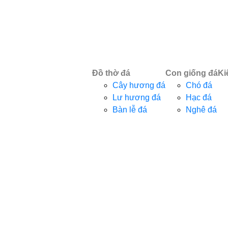
Đồ thờ đá
Con giống đá
Ki
Cây hương đá
Chó đá
Lư hương đá
Hạc đá
Bàn lễ đá
Nghê đá