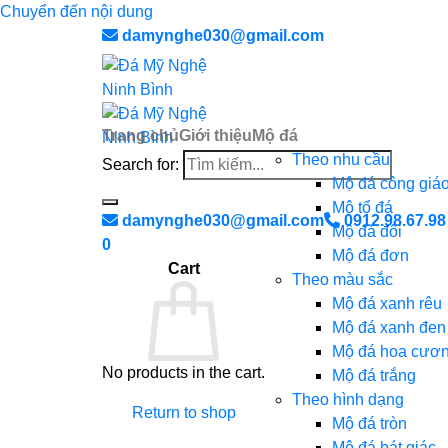
Chuyển đến nội dung
damynghe030@gmail.com
Trang chủ
Giới thiệu
Mộ đá
Theo nhu cầu
Search for:
Mộ đá công giá
Mộ tổ đá
damynghe030@gmail.com
0912.98.67.98
Mộ đá đôi
0
Mộ đá đơn
Cart
Theo màu sắc
Mộ đá xanh rêu
Mộ đá xanh đen
Mộ đá hoa cươ
No products in the cart.
Mộ đá trắng
Theo hình dạng
Return to shop
Mộ đá tròn
Mộ đá bát giác