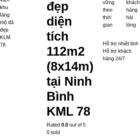
đẹp
vững
khách
theo
hàng
diện
thời
hài
gian
lòng
tích
Hỗ trợ nhiệt tình
112m2
Hỗ trợ khách
hàng 24/7
(8x14m)
tại Ninh
Bình
KML 78
Rated
0.0
out of 5
0
sold