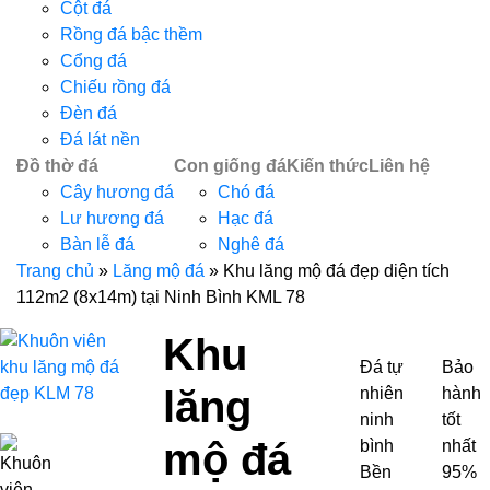
Cột đá
Rồng đá bậc thềm
Cổng đá
Chiếu rồng đá
Đèn đá
Đá lát nền
Đồ thờ đá
Con giống đá
Kiến thức
Liên hệ
Cây hương đá
Chó đá
Lư hương đá
Hạc đá
Bàn lễ đá
Nghê đá
Trang chủ
»
Lăng mộ đá
»
Khu lăng mộ đá đẹp diện tích
112m2 (8x14m) tại Ninh Bình KML 78
Khu
Đá tự
Bảo
lăng
nhiên
hành
ninh
tốt
mộ đá
bình
nhất
Bền
95%