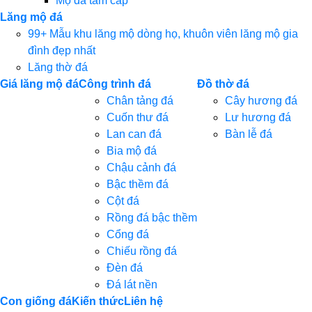
Mộ đá tam cấp
Lăng mộ đá
99+ Mẫu khu lăng mộ dòng họ, khuôn viên lăng mộ gia
đình đẹp nhất
Lăng thờ đá
Giá lăng mộ đá
Công trình đá
Đồ thờ đá
Chân tảng đá
Cây hương đá
Cuốn thư đá
Lư hương đá
Lan can đá
Bàn lễ đá
Bia mộ đá
Chậu cảnh đá
Bậc thềm đá
Cột đá
Rồng đá bậc thềm
Cổng đá
Chiếu rồng đá
Đèn đá
Đá lát nền
Con giống đá
Kiến thức
Liên hệ