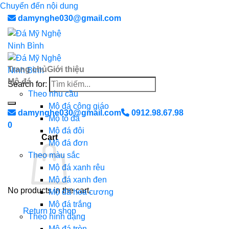
Chuyển đến nội dung
damynghe030@gmail.com
Trang chủ
Giới thiệu
Mộ đá
Search for:
Theo nhu cầu
Mộ đá công giáo
damynghe030@gmail.com
0912.98.67.98
Mộ tổ đá
0
Mộ đá đôi
Cart
Mộ đá đơn
Theo màu sắc
Mộ đá xanh rêu
Mộ đá xanh đen
No products in the cart.
Mộ đá hoa cương
Mộ đá trắng
Return to shop
Theo hình dạng
Mộ đá tròn