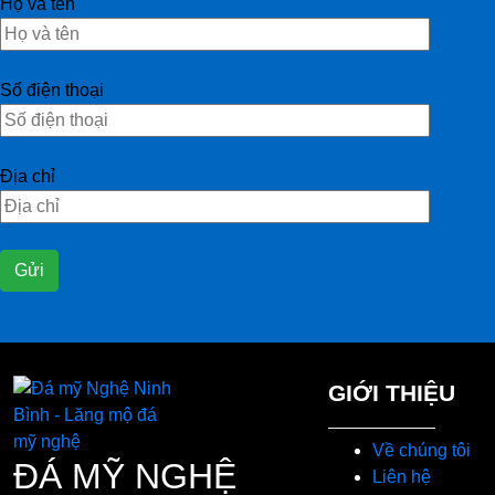
Họ và tên
Số điện thoại
Địa chỉ
GIỚI THIỆU
Về chúng tôi
ĐÁ MỸ NGHỆ
Liên hệ