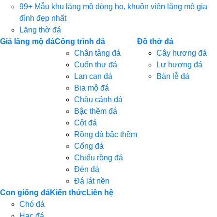
99+ Mẫu khu lăng mộ dòng họ, khuôn viên lăng mộ gia
đình đẹp nhất
Lăng thờ đá
Giá lăng mộ đá
Công trình đá
Đồ thờ đá
Chân tảng đá
Cây hương đá
Cuốn thư đá
Lư hương đá
Lan can đá
Bàn lễ đá
Bia mộ đá
Chậu cảnh đá
Bậc thềm đá
Cột đá
Rồng đá bậc thềm
Cổng đá
Chiếu rồng đá
Đèn đá
Đá lát nền
Con giống đá
Kiến thức
Liên hệ
Chó đá
Hạc đá