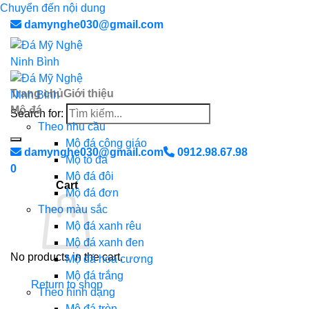
Chuyển đến nội dung
damynghe030@gmail.com
Trang chủ
Giới thiệu
Mộ đá
Search for:
Theo nhu cầu
Mộ đá công giáo
damynghe030@gmail.com
0912.98.67.98
Mộ tổ đá
0
Mộ đá đôi
Cart
Mộ đá đơn
Theo màu sắc
Mộ đá xanh rêu
Mộ đá xanh đen
No products in the cart.
Mộ đá hoa cương
Mộ đá trắng
Return to shop
Theo hình dạng
Mộ đá tròn