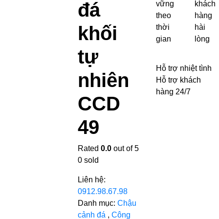
đá
vững
khách
theo
hàng
khối
thời
hài
gian
lòng
tự
Hỗ trợ nhiệt tình
nhiên
Hỗ trợ khách
hàng 24/7
CCD
49
Rated
0.0
out of 5
0
sold
Liên hệ:
0912.98.67.98
Danh mục:
Chậu
cảnh đá
,
Công