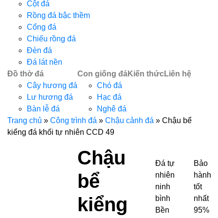
Cột đá
Rồng đá bậc thềm
Cổng đá
Chiếu rồng đá
Đèn đá
Đá lát nền
Đồ thờ đá
Con giống đá
Kiến thức
Liên hệ
Cây hương đá
Chó đá
Lư hương đá
Hạc đá
Bàn lễ đá
Nghê đá
Trang chủ
»
Công trình đá
»
Chậu cảnh đá
»
Chậu bể
kiểng đá khối tự nhiên CCD 49
Chậu
Đá tự
Bảo
bể
nhiên
hành
ninh
tốt
kiểng
bình
nhất
Bền
95%