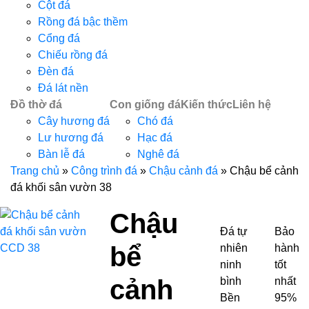
Cột đá
Rồng đá bậc thềm
Cổng đá
Chiếu rồng đá
Đèn đá
Đá lát nền
Đồ thờ đá
Con giống đá
Kiến thức
Liên hệ
Cây hương đá
Chó đá
Lư hương đá
Hạc đá
Bàn lễ đá
Nghê đá
Trang chủ
»
Công trình đá
»
Chậu cảnh đá
»
Chậu bể cảnh
đá khối sân vườn 38
Chậu
Đá tự
Bảo
bể
nhiên
hành
ninh
tốt
cảnh
bình
nhất
Bền
95%