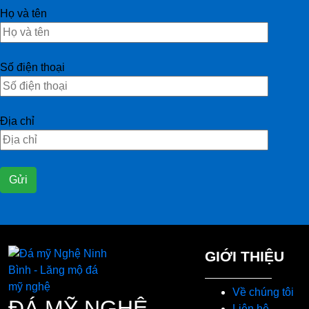
Họ và tên
Số điện thoại
Địa chỉ
GIỚI THIỆU
Về chúng tôi
ĐÁ MỸ NGHỆ
Liên hệ