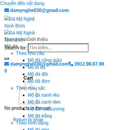
Chuyển đến nội dung
damynghe030@gmail.com
Trang chủ
Giới thiệu
Mộ đá
Search for:
Theo nhu cầu
Mộ đá công giáo
damynghe030@gmail.com
0912.98.67.98
Mộ tổ đá
0
Mộ đá đôi
Cart
Mộ đá đơn
Theo màu sắc
Mộ đá xanh rêu
Mộ đá xanh đen
No products in the cart.
Mộ đá hoa cương
Mộ đá trắng
Return to shop
Theo hình dạng
Mộ đá tròn