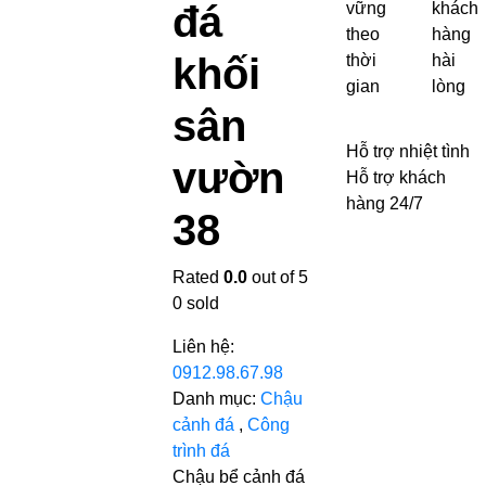
đá
vững
khách
theo
hàng
khối
thời
hài
gian
lòng
sân
Hỗ trợ nhiệt tình
vườn
Hỗ trợ khách
hàng 24/7
38
Rated
0.0
out of 5
0
sold
Liên hệ:
0912.98.67.98
Danh mục:
Chậu
cảnh đá
,
Công
trình đá
Chậu bể cảnh đá