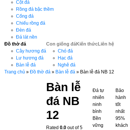
Cột đá
Rồng đá bậc thềm
Cổng đá
Chiếu rồng đá
Đèn đá
Đá lát nền
Đồ thờ đá
Con giống đá
Kiến thức
Liên hệ
Cây hương đá
Chó đá
Lư hương đá
Hạc đá
Bàn lễ đá
Nghê đá
Trang chủ
»
Đồ thờ đá
»
Bàn lễ đá
»
Bàn lễ đá NB 12
Bàn lễ
Đá tự
Bảo
đá NB
nhiên
hành
ninh
tốt
12
bình
nhất
Bền
95%
vững
khách
Rated
0.0
out of 5