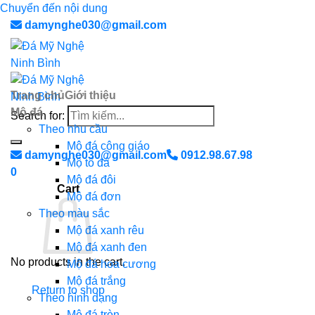
Chuyển đến nội dung
damynghe030@gmail.com
Trang chủ
Giới thiệu
Mộ đá
Search for:
Theo nhu cầu
Mộ đá công giáo
damynghe030@gmail.com
0912.98.67.98
Mộ tổ đá
0
Mộ đá đôi
Cart
Mộ đá đơn
Theo màu sắc
Mộ đá xanh rêu
Mộ đá xanh đen
No products in the cart.
Mộ đá hoa cương
Mộ đá trắng
Return to shop
Theo hình dạng
Mộ đá tròn