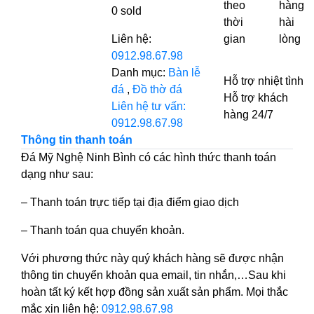
theo
hàng
0
sold
thời
hài
Liên hệ:
gian
lòng
0912.98.67.98
Danh mục:
Bàn lễ
Hỗ trợ nhiệt tình
đá
,
Đồ thờ đá
Hỗ trợ khách
Liên hệ tư vấn:
hàng 24/7
0912.98.67.98
Thông tin thanh toán
Đá Mỹ Nghệ Ninh Bình có các hình thức thanh toán
dạng như sau:
– Thanh toán trực tiếp tại địa điểm giao dịch
– Thanh toán qua chuyển khoản.
Với phương thức này quý khách hàng sẽ được nhận
thông tin chuyển khoản qua email, tin nhắn,…Sau khi
hoàn tất ký kết hợp đồng sản xuất sản phẩm. Mọi thắc
mắc xin liên hệ:
0912.98.67.98