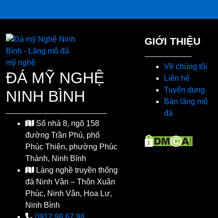
GIỚI THIỆU
Về chúng tôi
ĐÁ MỸ NGHỆ
Liên hệ
Tuyển dụng
NINH BÌNH
Bán lăng mộ
đá
Số nhà 8, ngõ 158
đường Trần Phú, phố
Phúc Thiện, phường Phúc
Thành, Ninh Bình
Làng nghề truyền thống
đá Ninh Vân – Thôn Xuân
Phúc, Ninh Vân, Hoa Lư,
Ninh Bình
0912.98.67.98