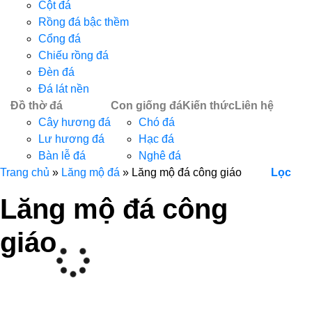
Cột đá
Rồng đá bậc thềm
Cổng đá
Chiếu rồng đá
Đèn đá
Đá lát nền
Đồ thờ đá
Con giống đá
Kiến thức
Liên hệ
Cây hương đá
Chó đá
Lư hương đá
Hạc đá
Bàn lễ đá
Nghê đá
Trang chủ
»
Lăng mộ đá
»
Lăng mộ đá công giáo
Lọc
Lăng mộ đá công
giáo