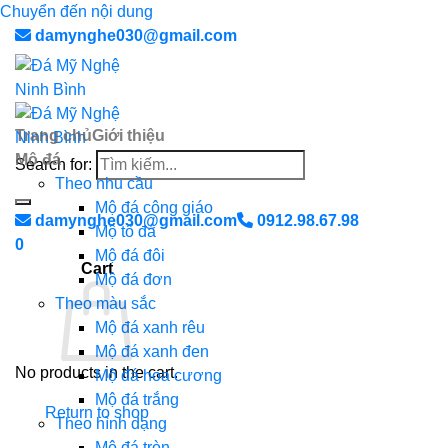
Chuyển đến nội dung
damynghe030@gmail.com
Trang chủ
Giới thiệu
Mộ đá
Search for:
Theo nhu cầu
Mộ đá công giáo
damynghe030@gmail.com
0912.98.67.98
Mộ tổ đá
0
Mộ đá đôi
Cart
Mộ đá đơn
Theo màu sắc
Mộ đá xanh rêu
Mộ đá xanh đen
No products in the cart.
Mộ đá hoa cương
Mộ đá trắng
Return to shop
Theo hình dạng
Mộ đá tròn