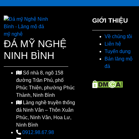
GIỚI THIỆU
Về chúng tôi
ĐÁ MỸ NGHỆ
Liên hệ
Tuyển dụng
NINH BÌNH
Bán lăng mộ
đá
Số nhà 8, ngõ 158
đường Trần Phú, phố
Phúc Thiện, phường Phúc
Thành, Ninh Bình
Làng nghề truyền thống
đá Ninh Vân – Thôn Xuân
Phúc, Ninh Vân, Hoa Lư,
Ninh Bình
0912.98.67.98