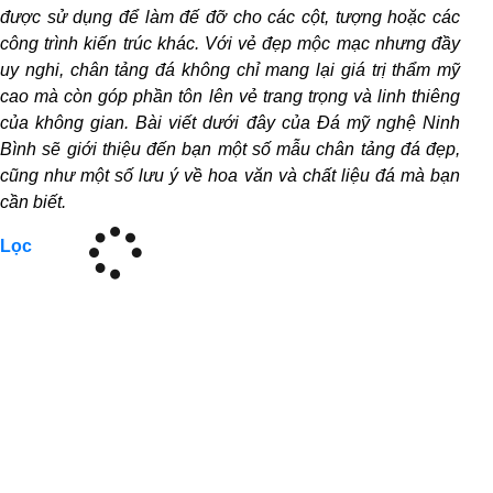
được sử dụng để làm đế đỡ cho các cột, tượng hoặc các
công trình kiến trúc khác. Với vẻ đẹp mộc mạc nhưng đầy
uy nghi, chân tảng đá không chỉ mang lại giá trị thẩm mỹ
cao mà còn góp phần tôn lên vẻ trang trọng và linh thiêng
của không gian. Bài viết dưới đây của Đá mỹ nghệ Ninh
Bình sẽ giới thiệu đến bạn một số mẫu chân tảng đá đẹp,
cũng như một số lưu ý về hoa văn và chất liệu đá mà bạn
cần biết.
Lọc