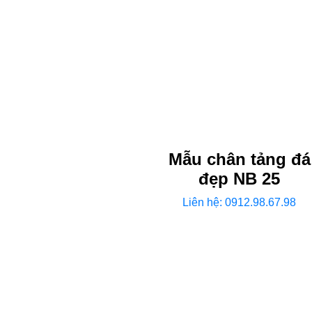
Mẫu chân tảng đá
đẹp NB 25
Liên hệ: 0912.98.67.98