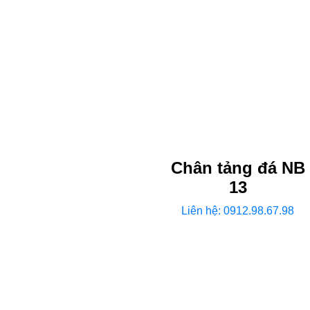
Chân tảng đá NB
13
Liên hệ: 0912.98.67.98