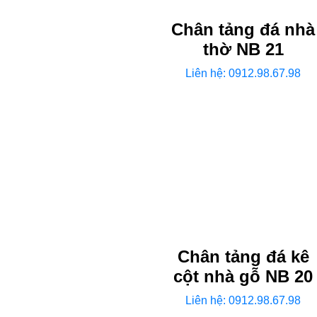
Chân tảng đá nhà
thờ NB 21
Liên hệ: 0912.98.67.98
Chân tảng đá kê
cột nhà gỗ NB 20
Liên hệ: 0912.98.67.98