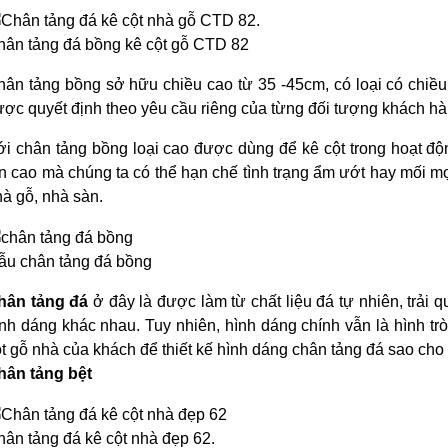
hân tảng đá bồng kê cột gỗ CTD 82
hân tảng bồng sở hữu chiều cao từ 35 -45cm, có loại có chiề
ợc quyết định theo yêu cầu riêng của từng đối tượng khách hà
ới chân tảng bồng loại cao được dùng để kê cột trong hoạt độ
n cao mà chúng ta có thể hạn chế tình trạng ẩm ướt hay mối m
à gỗ, nhà sàn.
ẫu chân tảng đá bồng
hân tảng đá
ở đây là được làm từ chất liệu đá tự nhiên, trải q
nh dáng khác nhau. Tuy nhiên, hình dáng chính vẫn là hình t
t gỗ nhà của khách để thiết kế hình dáng chân tảng đá sao cho
hân tảng bệt
ân tảng đá kê cột nhà đẹp 62.