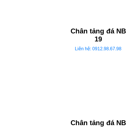
Chân tảng đá NB
19
Liên hệ: 0912.98.67.98
Chân tảng đá NB