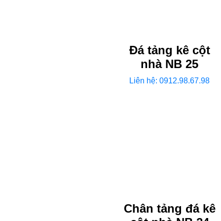
Đá tảng kê cột
nhà NB 25
Liên hệ: 0912.98.67.98
Chân tảng đá kê