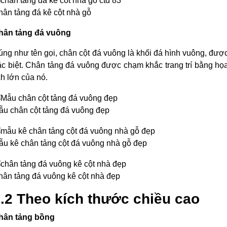
ân tảng đá kê cột nhà gỗ
hân tảng đá vuông
ng như tên gọi, chân cột đá vuông là khối đá hình vuông, được 
c biệt. Chân tảng đá vuông được chạm khắc trang trí bằng họa
ch lớn của nó.
ẫu chân cột tảng đá vuông đẹp
ẫu kê chân tảng cột đá vuông nhà gỗ đẹp
hân tảng đá vuông kê cột nhà đẹp
.2 Theo kích thước chiều cao
hân tảng bồng