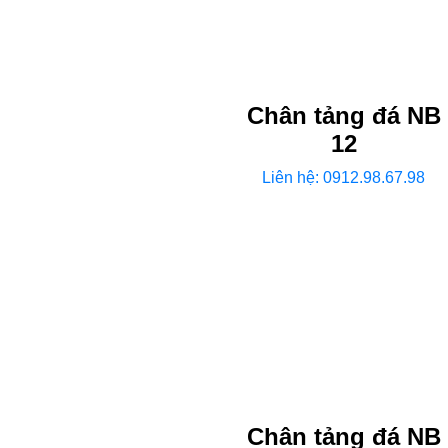
Chân tảng đá NB
12
Liên hệ: 0912.98.67.98
Chân tảng đá NB