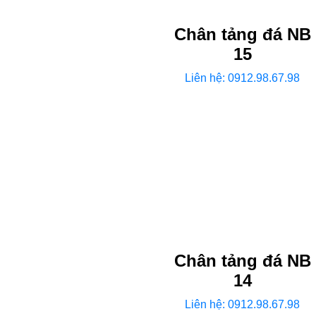
Chân tảng đá NB
15
Liên hệ: 0912.98.67.98
Chân tảng đá NB
14
Liên hệ: 0912.98.67.98