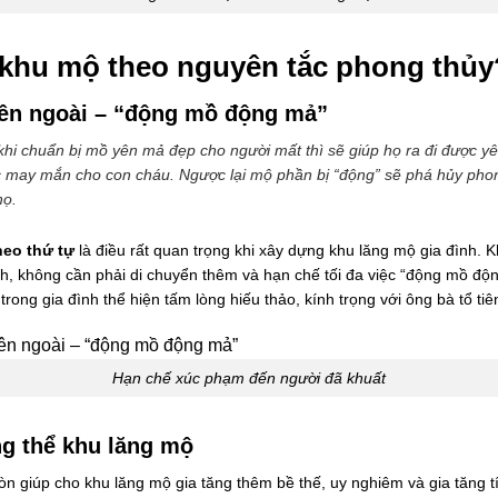
rí khu mộ theo nguyên tắc phong thủy
bên ngoài – “động mồ động mả”
i chuẩn bị mồ yên mả đẹp cho người mất thì sẽ giúp họ ra đi được yên
lộc may mắn cho con cháu. Ngược lại mộ phần bị “động” sẽ phá hủy pho
họ.
eo thứ tự
là điều rất quan trọng khi xây dựng khu lăng mộ gia đình. Kh
ịnh, không cần phải di chuyển thêm và hạn chế tối đa việc “động mồ đ
ong gia đình thể hiện tấm lòng hiếu thảo, kính trọng với ông bà tổ tiê
Hạn chế xúc phạm đến người đã khuất
ng thể khu lăng mộ
òn giúp cho khu lăng mộ gia tăng thêm bề thế, uy nghiêm và gia tăng t