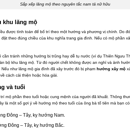
Sắp xếp lăng mộ theo nguyên tắc nam tả nữ hữu
u khu lăng mộ
u được tính toán để bố trí theo một hướng và phương vị chính. Do đó
ẽ đặt theo đúng chiều của khu nghĩa trang gia đình. Nếu có mộ phần xâ
thì cần tránh những hướng bị trũng hay dễ tụ nước (ví dụ Thiên Ngưu T
oàn bộ khu lăng mộ. Từ đó người chết không được an nghỉ và ảnh hưởn
. Nếu như lăng mộ gia đình đã xây trước đó bị phạm
hướng xây mộ
xấ
ề cách cải thiện hoặc hóa giải.
g và tuổi
ị trí mộ phần theo tuổi hoặc cung mệnh của người đã khuất. Thông thườ
y là một số gợi ý về hướng mộ theo tuổi của ông bà tổ tiên mà bạn có
ướng Đông – Tây, kỵ hướng Nam.
ướng Đông – Tây, kỵ hướng Bắc.