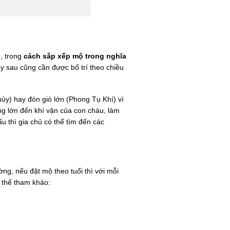
, trong
cách sắp xếp mộ trong nghĩa
y sau cũng cần được bố trí theo chiều
hủy) hay đón gió lớn (Phong Tụ Khí) vì
g lớn đến khí vận của con cháu, làm
u thì gia chủ có thể tìm đến các
ng, nếu đặt mộ theo tuổi thì với mỗi
 thể tham khảo: