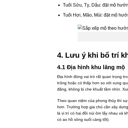
Tuổi Sửu, Tỵ, Dậu: đặt mộ hướ
Tuổi Hợi, Mão, Mùi: đặt mộ hư
4. Lưu ý khi bố trí 
4.1 Địa hình khu lăng mộ
Địa hình đóng vai trò rất quan trọng t
trũng hoặc có thấp hơn so với xung qua
đãng, không bị che khuất tầm nhìn. Xu
Theo quan niệm của phong thủy thì sự s
hơn. Trường hợp gia chủ cần xây dựng k
là vị trí có hai đồi núi ôm lấy nhau v
có ao hồ sông suối càng tốt).