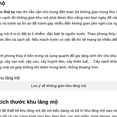
mộ
o thứ tự
nào thì vẫn cần chú trọng đến toàn bộ không gian trong khu
ên cạnh đó không gian khu mộ phải được đón nắng vào ban ngày để c
ại và tránh xa ồn ào để tránh gây nhiễu đến không gian yên nghỉ của n
g mộ ở vị trí đất bị ô nhiễm, đặc biệt là nguồn nước. Theo phong thủ
liền và sạch sẽ. Nếu mạch nước có vấn đề thì sẽ mang lại nhiều điều x
nh phong thủy ở bên trong và xung quanh để gia tăng sinh khí cho khu
áp, cây vạn tuế, cây cau, cây huỳnh liên, cây thiên tuế,… Cây xanh kh
ng mát và giúp không khí thêm trong lành, thông thoáng hơn.
Lưu ý về không gian khu lăng mộ
 kích thước khu lăng mộ
t để thiết kế khu lăng mộ đá với kiểu dáng và bố trí khu lăng mộ sao 
m tất cả các công trình như khu lăng thờ, các mộ phần, bình phong, la