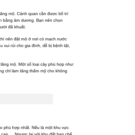
 lăng mộ. Cảnh quan cần được bố trí
ân bằng âm dương. Bạn nên chọn
gười đã khuất.
y thì nên đặt mộ ở nơi có mạch nước
ui rủi cho gia đình, dễ bị bệnh tật,
 lăng mộ. Một số loại cây phù hợp như:
ông chỉ làm tăng thẩm mỹ cho không
cho phù hợp nhất. Nếu là một khu vực
n can,… Ngược lại với khu đất hạn chế