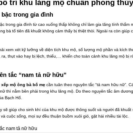
bố trí khu lăng mộ chuẩn phong thủ
bậc trong gia đình
ậc trong gia đình từ cao xuống thấp không chỉ làm gia tăng tính thẩm
g bà tổ tiên đã khuất không cảm thấy bị thiệt thòi. Ngoài ra còn giúp 
phải xem xét kỹ lưỡng về diện tích khu mộ, số lượng mộ phần và kích 
a, thụt vào hay bị lệch, thiếu,… khiến cho toàn cảnh khu lăng mộ bị rố
ên tắc “nam tả nữ hữu”
 xếp mộ ông bà bố mẹ
cần tuân theo nguyên tắc “tả nam hữu nữ”. C
ữ thì nằm bên phải trong khu lăng mộ. Do theo nguyên tắc âm dương, 
của Bạch Hổ.
y sẽ giúp cho sinh khí của khu mộ được thông suốt và người đã khuất 
 và cuộc sống, mọi sự đều thuận buồm xuôi gió, gặt hái nhiều tài lộc.