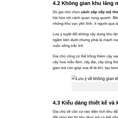
4.2 Không gian khu lăng 
Dù gia chủ chọn
cách sắp xếp mộ the
hài hòa với cảnh quan xung quanh. B
những khu vực yên tĩnh, ít người qua l
Lưu ý tuyệt đối không xây dựng khu lăn
ngầm bên dưới nhưng phải là mạch nước 
cuộc sống trắc trở.
Gia chủ cũng có thể trồng thêm cây xa
cây hoa mẫu đơn, cây đại, cây tùng th
gian mà còn giúp xua đi tà khí, tạo bó
4.3 Kiểu dáng thiết kế và
Gia chủ sẽ căn cứ vào diện tích khu đấ
đất rộng lớn thì khu lăng mộ có thể gồ