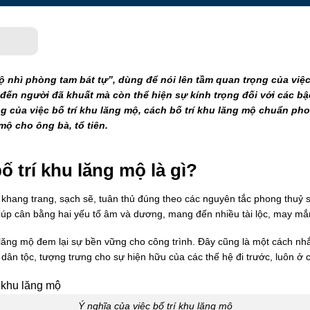
 nhì phòng tam bát tự”, dùng để nói lên tầm quan trọng của việc 
ến người đã khuất mà còn thể hiện sự kính trọng đối với các bậc 
g của việc bố trí khu lăng mộ, cách bố trí khu lăng mộ chuẩn ph
mộ cho ông bà, tổ tiên.
bố trí khu lăng mộ là gì?
hang trang, sạch sẽ, tuân thủ đúng theo các nguyên tắc phong thuỷ sẽ
iúp cân bằng hai yếu tố âm và dương, mang đến nhiều tài lộc, may mắ
u lăng mộ đem lại sự bền vững cho công trình. Đây cũng là một cách nh
 dân tộc, tượng trưng cho sự hiện hữu của các thế hệ đi trước, luôn ở 
Ý nghĩa của việc bố trí khu lăng mộ