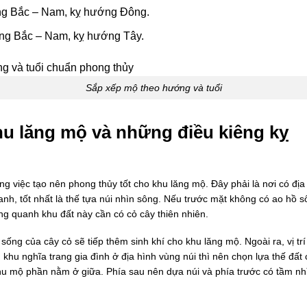
ng Bắc – Nam, kỵ hướng Đông.
ớng Bắc – Nam, kỵ hướng Tây.
Sắp xếp mộ theo hướng và tuổi
khu lăng mộ và những điều kiêng kỵ
rong việc tạo nên phong thủy tốt cho khu lăng mộ. Đây phải là nơi có đ
nh, tốt nhất là thế tựa núi nhìn sông. Nếu trước mặt không có ao hồ sô
ng quanh khu đất này cần có cỏ cây thiên nhiên.
ống của cây cỏ sẽ tiếp thêm sinh khí cho khu lăng mộ. Ngoài ra, vị trí
hu nghĩa trang gia đình ở địa hình vùng núi thì nên chọn lựa thế đất 
à khu mộ phần nằm ở giữa. Phía sau nên dựa núi và phía trước có tầm nhì