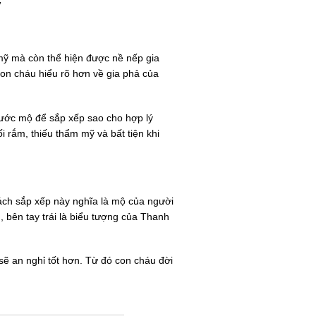
y
 mỹ mà còn thể hiện được nề nếp gia
con cháu hiểu rõ hơn về gia phả của
thước mộ để sắp xếp sao cho hợp lý
i rắm, thiếu thẩm mỹ và bất tiện khi
ách sắp xếp này nghĩa là mộ của người
bên tay trái là biểu tượng của Thanh
sẽ an nghỉ tốt hơn. Từ đó con cháu đời