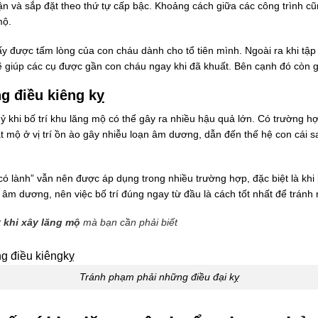
n và sắp đặt theo thứ tự cấp bậc. Khoảng cách giữa các công trình cũ
mộ.
y được tấm lòng của con cháu dành cho tổ tiên mình. Ngoài ra khi tập
giúp các cụ được gần con cháu ngay khi đã khuất. Bên cạnh đó còn gi
g điều kiêng kỵ
 khi bố trí khu lăng mộ có thể gây ra nhiều hậu quả lớn. Có trường hợ
t mộ ở vị trí ồn ào gây nhiễu loạn âm dương, dẫn đến thế hệ con cái s
ó lành” vẫn nên được áp dụng trong nhiều trường hợp, đặc biệt là khi 
i âm dương, nên việc bố trí đúng ngay từ đầu là cách tốt nhất để tránh 
 khi xây lăng mộ
mà bạn cần phải biết
Tránh phạm phải những điều đại kỵ